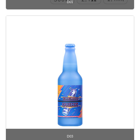
D01
D03